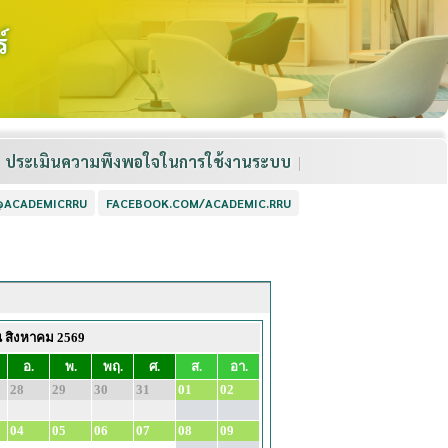
์
ประเมินความพึงพอใจในการใช้งานระบบ
 @ACADEMICRRU
FACEBOOK.COM/ACADEMIC.RRU
น สิงหาคม 2569
อ.
พ.
พฤ.
ศ.
ส.
อา.
28
29
30
31
01
02
04
05
06
07
08
09