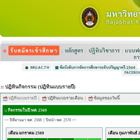
มหาวิทย
Rajabhat R
รับสมัครเข้าศึกษา
หลักสูตร
ปฏิทินวิชาการ
แบบฟอ
กา
RRU.AC.TH
▦
ข้อบังคับการจัดการศึกษาระดับปริญญาตรี 2564
FACEBO
:: ปฎิทินกิจกรรม (ปฎิทินแบบรายปี)
ปฎิทินแบบรายปี
|
ปฎิทินแบบรายเดือน
|
ข้อมูลของวันนี้
:: กิจกรรมในปี พศ. 2569
<< ปีที่ผ่านมา พศ. 2568
|
ปีหน้า พศ. 2570 >>
เดือน มกราคม 2569
เดือน กุมภาพันธ์ 