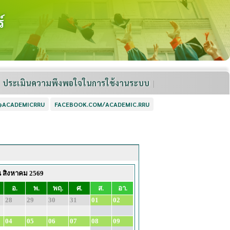
์
ประเมินความพึงพอใจในการใช้งานระบบ
 @ACADEMICRRU
FACEBOOK.COM/ACADEMIC.RRU
น สิงหาคม 2569
อ.
พ.
พฤ.
ศ.
ส.
อา.
28
29
30
31
01
02
04
05
06
07
08
09