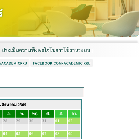
์
ประเมินความพึงพอใจในการใช้งานระบบ
 @ACADEMICRRU
FACEBOOK.COM/ACADEMIC.RRU
น สิงหาคม 2569
อ.
พ.
พฤ.
ศ.
ส.
อา.
28
29
30
31
01
02
04
05
06
07
08
09