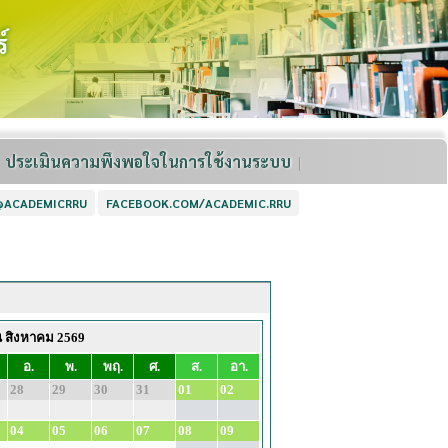
์
ประเมินความพึงพอใจในการใช้งานระบบ
 @ACADEMICRRU
FACEBOOK.COM/ACADEMIC.RRU
น สิงหาคม 2569
อ.
พ.
พฤ.
ศ.
ส.
อา.
28
29
30
31
01
02
04
05
06
07
08
09