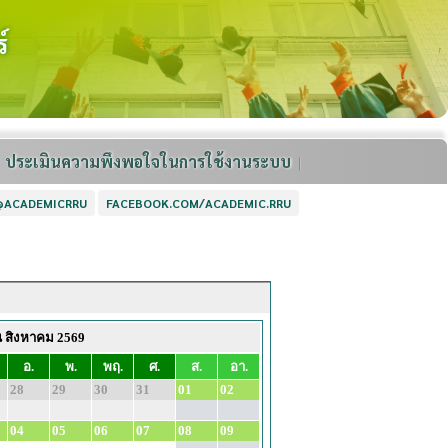
์
ประเมินความพึงพอใจในการใช้งานระบบ
 @ACADEMICRRU
FACEBOOK.COM/ACADEMIC.RRU
น สิงหาคม 2569
อ.
พ.
พฤ.
ศ.
ส.
อา.
28
29
30
31
01
02
04
05
06
07
08
09