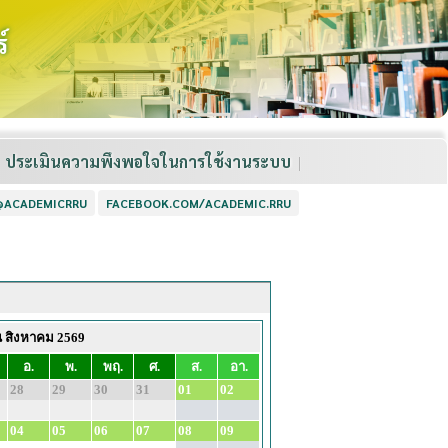
์
ประเมินความพึงพอใจในการใช้งานระบบ
 @ACADEMICRRU
FACEBOOK.COM/ACADEMIC.RRU
น สิงหาคม 2569
อ.
พ.
พฤ.
ศ.
ส.
อา.
28
29
30
31
01
02
04
05
06
07
08
09