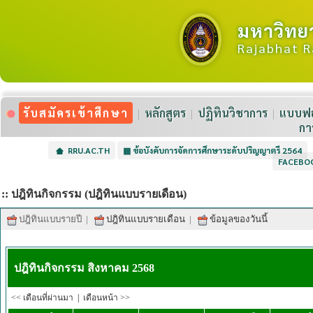
มหาวิทย
Rajabhat R
รับสมัครเข้าศึกษา
หลักสูตร
ปฏิทินวิชาการ
แบบฟอ
กา
RRU.AC.TH
▦
ข้อบังคับการจัดการศึกษาระดับปริญญาตรี 2564
FACEBO
:: ปฎิทินกิจกรรม (ปฎิทินแบบรายเดือน)
ปฎิทินแบบรายปี
|
ปฎิทินแบบรายเดือน
|
ข้อมูลของวันนี้
ปฎิทินกิจกรรม สิงหาคม 2568
<< เดือนที่ผ่านมา
|
เดือนหน้า >>