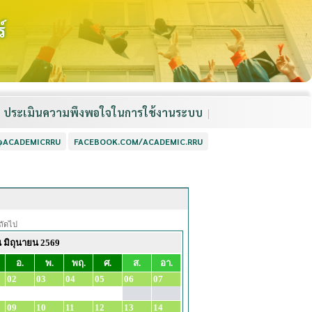
์
ประเมินความพึงพอใจในการใช้งานระบบ
 @ACADEMICRRU
FACEBOOK.COM/ACADEMIC.RRU
ถัดไป
น มิถุนายน 2569
อ.
พ.
พฤ.
ศ.
ส.
อา.
02
03
04
05
06
07
09
10
11
12
13
14