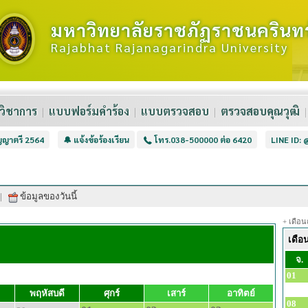
มหาวิทยาลัยราชภัฏราชนครินทร
Rajabhat Rajanagarindra University
วิชาการ
แบบฟอร์มคำร้อง
แบบตรวจสอบ
ตรวจสอบคุณวุฒิ
ิญญาตรี 2564
🔔 แจ้งข้อร้องเรียน
โทร.038-500000 ต่อ 6420
LINE ID:
|
ข้อมูลของวันนี้
+ เดือน
เดือ
จ.
01
พฤหัสบดี
ศุกร์
เสาร์
อาทิตย์
08