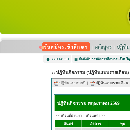
รับสมัครเข้าศึกษา
หลักสูตร
ปฏิทิน
RRU.AC.TH
▦
ข้อบังคับการจัดการศึกษาระดับปร
:: ปฎิทินกิจกรรม (ปฎิทินแบบรายเดือน)
ปฎิทินแบบรายปี
|
ปฎิทินแบบรายเดือน
ปฎิทินกิจกรรม พฤษภาคม 2569
<< เดือนที่ผ่านมา
|
เดือนหน้า >>
จันทร์
อังคาร
พุธ